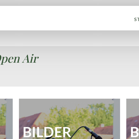
S
Open Air